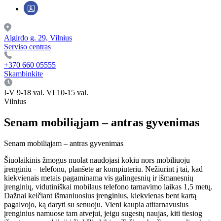
Algirdo g. 29, Vilnius
Serviso centras
+370 660 05555
Skambinkite
I-V 9-18 val. VI 10-15 val.
Vilnius
Senam mobiliąjam – antras gyvenimas
Senam mobiliąjam – antras gyvenimas
Šiuolaikinis žmogus nuolat naudojasi kokiu nors mobiliuoju
įrenginiu – telefonu, planšete ar kompiuteriu. Nežiūrint į tai, kad
kiekvienais metais pagaminama vis galingesnių ir išmanesnių
įrenginių, vidutiniškai mobilaus telefono tarnavimo laikas 1,5 metų.
Dažnai keičiant išmaniuosius įrenginius, kiekvienas bent kartą
pagalvojo, ką daryti su senuoju. Vieni kaupia atitarnavusius
įrenginius namuose tam atvejui, jeigu sugestų naujas, kiti tiesiog