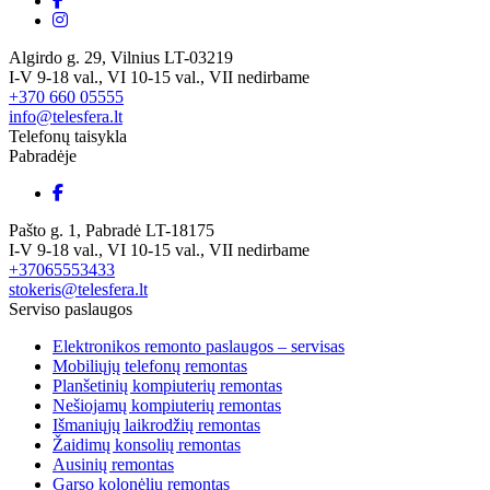
Algirdo g. 29, Vilnius LT-03219
I-V 9-18 val., VI 10-15 val., VII nedirbame
+370 660 05555
info@telesfera.lt
Telefonų taisykla
Pabradėje
Pašto g. 1, Pabradė LT-18175
I-V 9-18 val., VI 10-15 val., VII nedirbame
+37065553433
stokeris@telesfera.lt
Serviso paslaugos
Elektronikos remonto paslaugos – servisas
Mobiliųjų telefonų remontas
Planšetinių kompiuterių remontas
Nešiojamų kompiuterių remontas
Išmaniųjų laikrodžių remontas
Žaidimų konsolių remontas
Ausinių remontas
Garso kolonėlių remontas