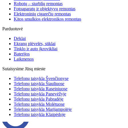
Robotų – siurblių remontas
Fotoaparatų ir objektyvų remontas
Elektroninių cigarečių remontas
Kitos smulkios elektronikos remontas
Parduotuvė
Dėklai
Ekranų plėvelės, stiklai
Tinklo ir auto įkrovikliai
Baterijos
Laikmenos
Sutaisysime Jūsų mieste
Telefonų taisykla Švenčionyse
Telefonų taisykla Šiauliuose
Telefonų taisykla Raseiniuose
Telefonų taisykla Panevėžyje
Telefonų taisykla Pabradėje
Telefonų taisykla Molėtuose
Telefonų taisykla Marijampolėje
Telefonų taisykla Klaipėdoje