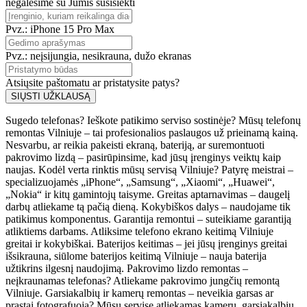
negalėsime su Jumis susisiekti
Pvz.: iPhone 15 Pro Max
Pvz.: neįsijungia, nesikrauna, dužo ekranas
Atsiųsite paštomatu ar pristatysite patys?
SIŲSTI UŽKLAUSĄ
Sugedo telefonas? Ieškote patikimo serviso sostinėje? Mūsų telefonų
remontas Vilniuje – tai profesionalios paslaugos už prieinamą kainą.
Nesvarbu, ar reikia pakeisti ekraną, bateriją, ar suremontuoti
pakrovimo lizdą – pasirūpinsime, kad jūsų įrenginys veiktų kaip
naujas. Kodėl verta rinktis mūsų servisą Vilniuje? Patyrę meistrai –
specializuojamės „iPhone“, „Samsung“, „Xiaomi“, „Huawei“,
„Nokia“ ir kitų gamintojų taisyme. Greitas aptarnavimas – daugelį
darbų atliekame tą pačią dieną. Kokybiškos dalys – naudojame tik
patikimus komponentus. Garantija remontui – suteikiame garantiją
atliktiems darbams. Atliksime telefono ekrano keitimą Vilniuje
greitai ir kokybiškai. Baterijos keitimas – jei jūsų įrenginys greitai
išsikrauna, siūlome baterijos keitimą Vilniuje – nauja baterija
užtikrins ilgesnį naudojimą. Pakrovimo lizdo remontas –
neįkraunamas telefonas? Atliekame pakrovimo jungčių remontą
Vilniuje. Garsiakalbių ir kamerų remontas – neveikia garsas ar
prastai fotografuoja? Mūsų servise atliekamas kamerų, garsiakalbių