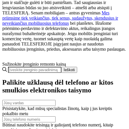
jam ir stalčiuje gulėti ir būti pamirštam. Tad saugiausias ir
lengviausias būdas su juo atsisveikinti – atnešti arba atsiųsti į
TELESFERĄ. Senam mobiliąjam – antras gyvenimas
Mes
priimsime tiek veikiančius, tiek senus, sudaužytus, skendusius ir
neveikiančius mobiliuosius telefonus
bei planšetes. Išrašome
priėmimo-perdavimo ir defektavimo aktus, reikalingus įrangos
nurašymui buhalterinėje apskaitoje. Jeigu mobilūs įrenginiai turi
komercinę vertę, tuomet sukauptą vertę kaip nuolaidą galima
panaudoti TELESFEROJE įsigyjant naujus ar naudotus
mobiliuosius įrenginius, priedus, aksesuarus arba taisymo paslaugas.
Sužinokite įrenginio remonto kainą
Ieškoti
Palikite užklausą dėl telefono ar kitos
smulkios elektronikos taisymo
Prisistatykite, kad mūsų specialistas žinotų, kaip į jus kreiptis
pokalbio metu
Būtinai naudokite teisingą ir galiojantį telefono numerį, kitaip