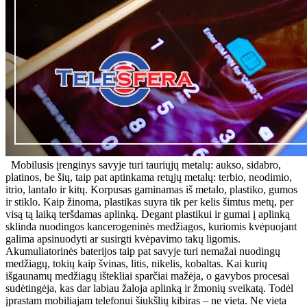
Mobilusis įrenginys savyje turi tauriųjų metalų: aukso, sidabro,
platinos, be šių, taip pat aptinkama retųjų metalų: terbio, neodimio,
itrio, lantalo ir kitų. Korpusas gaminamas iš metalo, plastiko, gumos
ir stiklo. Kaip žinoma, plastikas suyra tik per kelis šimtus metų, per
visą tą laiką teršdamas aplinką. Degant plastikui ir gumai į aplinką
sklinda nuodingos kancerogeninės medžiagos, kuriomis kvėpuojant
galima apsinuodyti ar susirgti kvėpavimo takų ligomis.
Akumuliatorinės baterijos taip pat savyje turi nemažai nuodingų
medžiagų, tokių kaip švinas, litis, nikelis, kobaltas. Kai kurių
išgaunamų medžiagų ištekliai sparčiai mažėja, o gavybos procesai
sudėtingėja, kas dar labiau žaloja aplinką ir žmonių sveikatą. Todėl
įprastam mobiliajam telefonui šiukšlių kibiras – ne vieta. Ne vieta