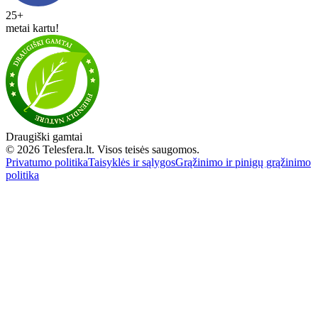
25+
metai kartu!
Draugiški gamtai
© 2026 Telesfera.lt. Visos teisės saugomos.
Privatumo politika
Taisyklės ir sąlygos
Grąžinimo ir pinigų grąžinimo
politika