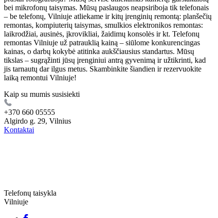
bei mikrofonų taisymas. Mūsų paslaugos neapsiriboja tik telefonais
– be telefonų, Vilniuje atliekame ir kitų įrenginių remontą: planšečių
remontas, kompiuterių taisymas, smulkios elektronikos remontas:
laikrodžiai, ausinės, įkrovikliai, žaidimų konsolės ir kt. Telefonų
remontas Vilniuje už patrauklią kainą – siūlome konkurencingas
kainas, o darbų kokybė atitinka aukščiausius standartus. Mūsų
tikslas – sugrąžinti jūsų įrenginiui antrą gyvenimą ir užtikrinti, kad
jis tarnautų dar ilgus metus. Skambinkite šiandien ir rezervuokite
laiką remontui Vilniuje!
Kaip su mumis susisiekti
+370 660 05555
Algirdo g. 29, Vilnius
Kontaktai
Telefonų taisykla
Vilniuje