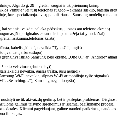
je, Algirdo g. 29 – greitai, saugiai ir už prieinamą kainą.
yklos Vilniuje? Jei jūsų telefonas sugedo – ekranas suskilo, baterija g
lniuje, kuri specializuojasi visų populiariausių Samsung modelių remontu
ai statiniai vaizdai palieka pėdsakus, juostos ant telefono ekrano)
ugomas jūsų originalus ekranas ir taip sumažėja taisymo kaštai)
reitai išsikrauna,telefonas kaista)
sta, kabelis „kliba“, neveikia "Type-C“ jungtis)
o į vandenį arba sušlapo)
 (įrenginys įstrigo Samsung logo ekrane, „One UI“ ar „Android“ atnaujini
žrakto vėlavimas (shutter lag))
rsiakalbis neveikia, garsas traška, jūsų negirdi)
Samsung Wi-Fi neveikia, silpnas Wi-Fi ar mobiliojo ryšio signalas)
IM“, „Searching…“), Samsung negaudo ryšio)
 nustatyti ne tik akivaizdų gedimą, bet ir paslėptas problemas. Diagnost
asiūlome galimus taisymo sprendimus ir išsamiai paaiškiname procesą.
as detales. Klientui pageidaujant, galime naudoti patikrintas, naudotas o
no funkcijas.