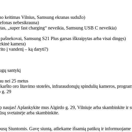
o keitimas Vilnius, Samsung ekranas sudužo)
elefonas nebesikrauna)
ntas, „super fast charging“ neveikia, Samsung USB C neveikia)
 pašnekovai, Samsung S21 Plus garsas iškraipytas arba visai dingęs)
iekinė kamera)
to į vandenį – ką daryti?)
augų santykį
iau nei 25 metus
 karšto oro litavimo stotelės, infraraudonųjų spindulių kameros, programat
 g. 29
 naujas! Aplankykite mus Algirdo g. 29, Vilniuje arba skambinkite ir s
ūsų svetainėje arba skambinkite.
ų Siuntomis. Gavę siuntą, atliekame išsamią patikrą ir informuojame Ju