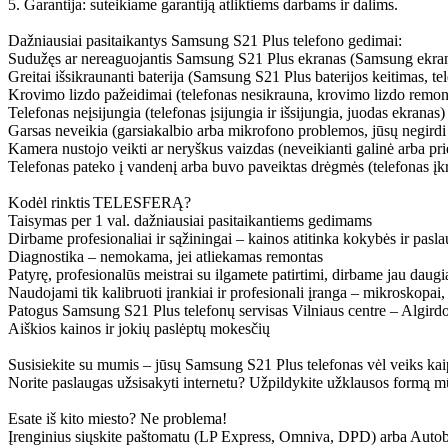
5. Garantija: suteikiame garantiją atliktiems darbams ir dalims.
Dažniausiai pasitaikantys Samsung S21 Plus telefono gedimai:
Sudužęs ar nereaguojantis Samsung S21 Plus ekranas (Samsung ekran
Greitai išsikraunanti baterija (Samsung S21 Plus baterijos keitimas, t
Krovimo lizdo pažeidimai (telefonas nesikrauna, krovimo lizdo remo
Telefonas neįsijungia (telefonas įsijungia ir išsijungia, juodas ekranas)
Garsas neveikia (garsiakalbio arba mikrofono problemos, jūsų negirdi
Kamera nustojo veikti ar neryškus vaizdas (neveikianti galinė arba pr
Telefonas pateko į vandenį arba buvo paveiktas drėgmės (telefonas įkri
Kodėl rinktis TELESFERĄ?
Taisymas per 1 val. dažniausiai pasitaikantiems gedimams
Dirbame profesionaliai ir sąžiningai – kainos atitinka kokybės ir pasl
Diagnostika – nemokama, jei atliekamas remontas
Patyrę, profesionalūs meistrai su ilgamete patirtimi, dirbame jau daug
Naudojami tik kalibruoti įrankiai ir profesionali įranga – mikroskopai,
Patogus Samsung S21 Plus telefonų servisas Vilniaus centre – Algirdo
Aiškios kainos ir jokių paslėptų mokesčių
Susisiekite su mumis – jūsų Samsung S21 Plus telefonas vėl veiks kaip
Norite paslaugas užsisakyti internetu? Užpildykite užklausos formą m
Esate iš kito miesto? Ne problema!
Įrenginius siųskite paštomatu (LP Express, Omniva, DPD) arba Autobus