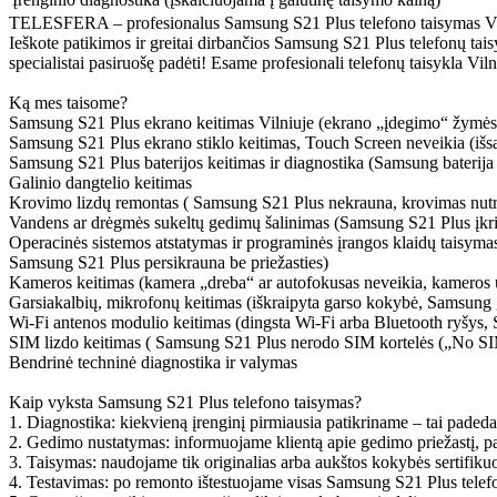
TELESFERA – profesionalus Samsung S21 Plus telefono taisymas Vilniu
Ieškote patikimos ir greitai dirbančios Samsung S21 Plus telefonų tais
specialistai pasiruošę padėti! Esame profesionali telefonų taisykla Vi
Ką mes taisome?
Samsung S21 Plus ekrano keitimas Vilniuje (ekrano „įdegimo“ žymės, k
Samsung S21 Plus ekrano stiklo keitimas, Touch Screen neveikia (išsa
Samsung S21 Plus baterijos keitimas ir diagnostika (Samsung baterija g
Galinio dangtelio keitimas
Krovimo lizdų remontas ( Samsung S21 Plus nekrauna, krovimas nutrūk
Vandens ar drėgmės sukeltų gedimų šalinimas (Samsung S21 Plus įkrit
Operacinės sistemos atstatymas ir programinės įrangos klaidų taisymas
Samsung S21 Plus persikrauna be priežasties)
Kameros keitimas (kamera „dreba“ ar autofokusas neveikia, kameros u
Garsiakalbių, mikrofonų keitimas (iškraipyta garso kokybė, Samsung ga
Wi-Fi antenos modulio keitimas (dingsta Wi-Fi arba Bluetooth ryšys, 
SIM lizdo keitimas ( Samsung S21 Plus nerodo SIM kortelės („No S
Bendrinė techninė diagnostika ir valymas
Kaip vyksta Samsung S21 Plus telefono taisymas?
1. Diagnostika: kiekvieną įrenginį pirmiausia patikriname – tai padeda
2. Gedimo nustatymas: informuojame klientą apie gedimo priežastį, p
3. Taisymas: naudojame tik originalias arba aukštos kokybės sertifikuot
4. Testavimas: po remonto ištestuojame visas Samsung S21 Plus telefo