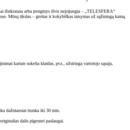
reitai išsikrauna arba įrenginys išvis neįsijungia – „TELESFERA“
ose. Mūsų tikslas – greitas ir kokybiškas taisymas už sąžiningą kainą.
mai kartais sukelia klaidas, pvz., užstringa vartotojo sąsaja,
ika dažniausiai trunka iki 30 min.
riginalias dalis pigesnei paslaugai.