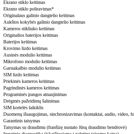
Ekrano stiklo keitimas
Ekrano stiklo poliravimas*
Originalaus galinio dangtelio keitimas
Aukštos kokybės galinio dangtelio keitimas
Kameros stikliuko keitimas
Originalios baterijos keitimas
Baterijos keitimas
Krovimo lizdo keitimas
Ausinės modulio keitimas
Mikrofono modulio keitimas
Garsiakalbio modulio keitimas
SIM lizdo keitimas
Priekinės kameros keitimas
Pagrindinės kameros keitimas
Programinės įrangos atnaujinimas
Drėgmės pažeidimų šalinimas
SIM kortelės laikiklis
Duomenų išsaugojimas, sinchronizavimas (kontaktai, audio, video, fo
Garantinis taisymas
Taisymas su draudimu (franšizę nustato Jūsų draudimo bendrovė)
Įrenginio diagnostika (įskaičiuojama į galutinę taisymo kainą)