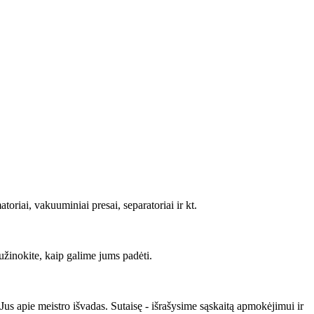
oriai, vakuuminiai presai, separatoriai ir kt.
užinokite, kaip galime jums padėti.
s apie meistro išvadas. Sutaisę - išrašysime sąskaitą apmokėjimui ir