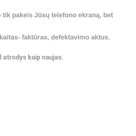
 tik pakeis Jūsų telefono
ekraną
, bet
aitas- faktūras, defektavimo aktus.
l atrodys kaip naujas.