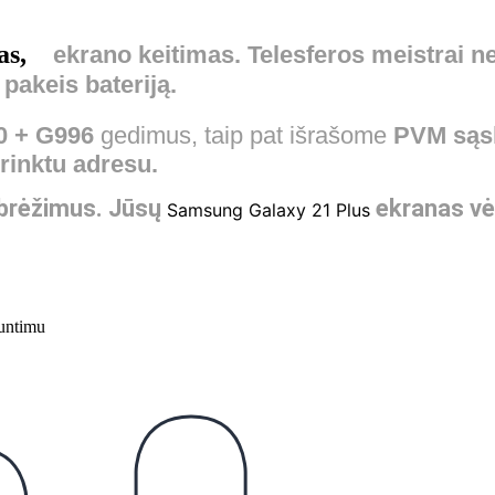
s,
ekrano
keitimas.
Telesferos meistrai ne
, pakeis
bateriją.
0 + G996
gedimus, taip pat išrašome
PVM sąsk
irinktu adresu.
 įbrėžimus. Jūsų
ekranas vė
Samsung Galaxy 21 Plus
untimu